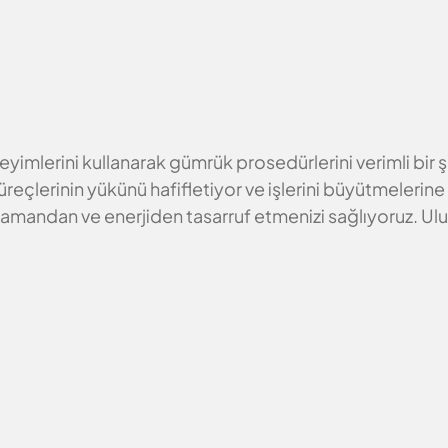
imlerini kullanarak gümrük prosedürlerini verimli bir şeki
reçlerinin yükünü hafifletiyor ve işlerini büyütmelerine
 zamandan ve enerjiden tasarruf etmenizi sağlıyoruz. Ulu
erileri