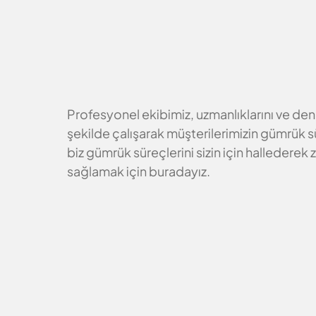
Gümrük prosedürleri genellikle karmaşık ve zaman
alıcı olabilir. Ancak bizimle iş ortaklığı yaparak
gümrük süreçlerinizi kolaylaştırabilirsiniz.
Profesyonel ekibimiz, uzmanlıklarını ve deney
şekilde çalışarak müşterilerimizin gümrük sü
biz gümrük süreçlerini sizin için hallederek
sağlamak için buradayız.
Hava/Deniz Yoluyla İthalat Gönd